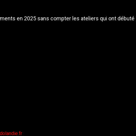
ments en 2025 sans compter les ateliers qui ont débuté 
Histoire d'une Communauté Unique (2022 — 2026)
dolandie.fr