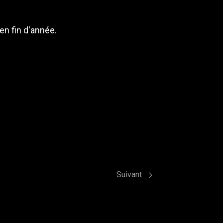
en fin d'année.
Article suivant : La Dolandie fi
Suivant