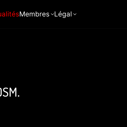
alités
Membres
Légal
BDSM.