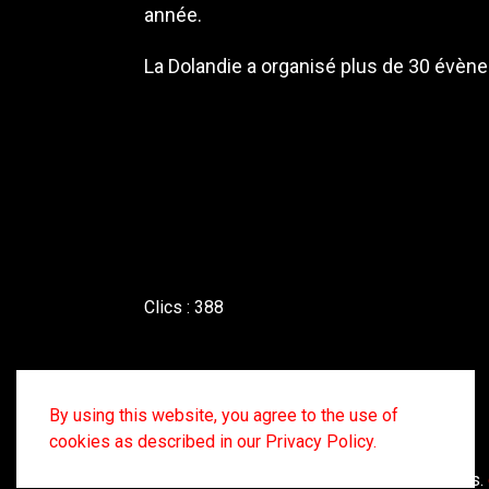
année.
La Dolandie a organisé plus de 30 évène
Clics : 388
Article précédent : L'Épopée Dolandie : L'
Précédent
By using this website, you agree to the use of
cookies as described in our Privacy Policy.
©2022- 2026 Dolandie tous droits réservés.